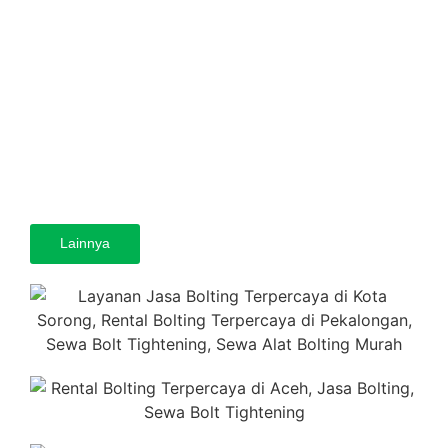
Pencegahannya
Selengkapnya
Cara Menghitung Torsi Baut Flange: Panduan Teknis
untuk Industri Oil & Gas
Selengkapnya
Lainnya