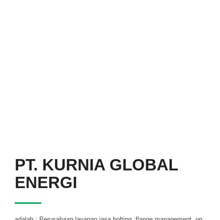
| BOLT TENSIONER
Contact Us
PT. KURNIA GLOBAL
ENERGI
adalah : Perusahaan layanan jasa bolting, flange management, on