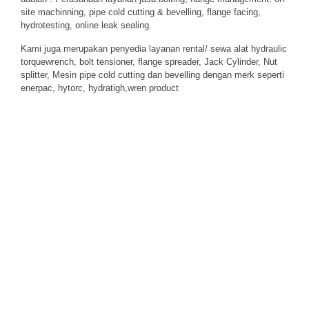
site machinning, pipe cold cutting & bevelling, flange facing,
hydrotesting, online leak sealing.
Kami juga merupakan penyedia layanan rental/ sewa alat hydraulic
torquewrench, bolt tensioner, flange spreader, Jack Cylinder, Nut
splitter, Mesin pipe cold cutting dan bevelling dengan merk seperti
enerpac, hytorc, hydratigh,wren product
Prosedur Keselamatan Hydrotesting Pipa: Panduan
Teknis Sesuai Standar ASME, API, dan K3
Selengkapnya
Penyebab Utama Flange Leakage Setelah Bolting:
Analisis Teknis, Standar Industri, dan Cara