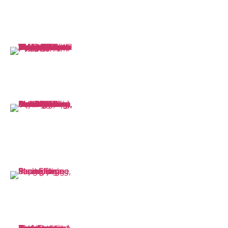
Top Side / Subsea Bolt Tensioner
Mengencangkan baut dengan nilai yang dihitung untuk menghilangkan
kebocoran flange
Hydraulic Torque Wrench
kunci pas dengan torsi hidraulik yang ideal untuk peningkatan sambungan
baut
Cold Cutting And Bevelling
Memotong dan membuat bevel yang dikerjakan dalam waktu bersamaan
dan langsung di lokasi kerja
Flange Facing / Machining
Membuat permukaan kawin baru yang memastikan segel sempurna saat
dipasang