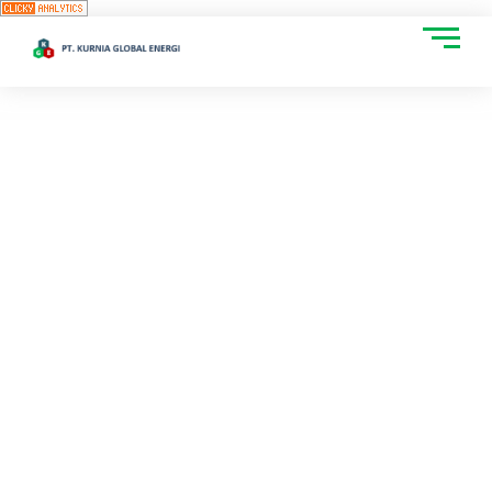
Sewa Hydraulic Cylinder Jack
SEWA HYDRAULIC
CYLINDER JACK |
JASA COLD
CUTTING |
WELDING HABITAT