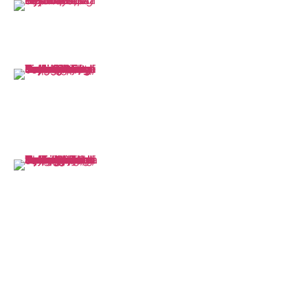
Hydrotesting dan Pneomatic Test
mengukur kekuatan suatu wadah (bejana) yang diberi tekanan
Online Leak Sealing
menghentikan/ mengendalikan/ menutupi kebocoran tanpa mempengaruhi
proses produksi
Hydraulic Jacking Dan Rolling
Pekerjaan angkat, menggeser barang atau memindah barang
menggunakan metode manual menggunakan peralatan Jack atau katrol