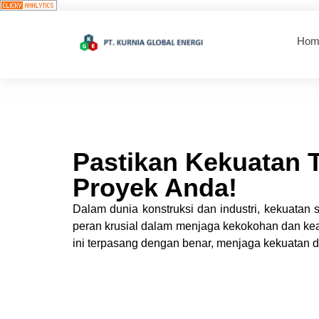
Hom
Pastikan Kekuatan 
Proyek Anda!
Dalam dunia konstruksi dan industri, kekuatan
peran krusial dalam menjaga kekokohan dan kea
ini terpasang dengan benar, menjaga kekuatan d