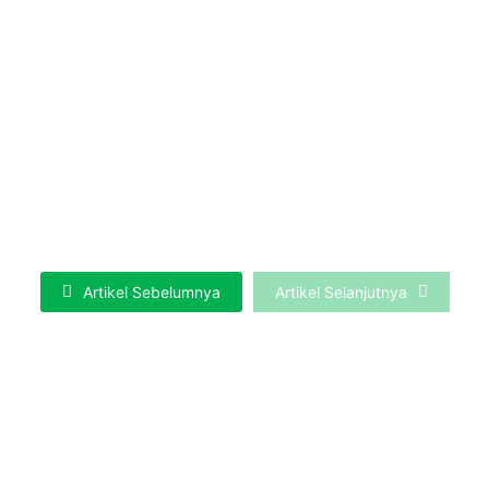
g Pipa: Panduan…
Setelah…
:…
Artikel Sebelumnya
Artikel Selanjutnya