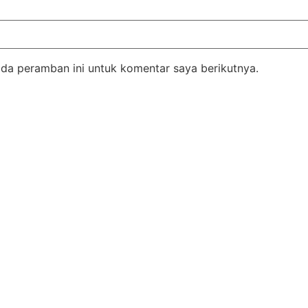
da peramban ini untuk komentar saya berikutnya.
 you want to cooperate with 