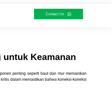
Contact Us
ng untuk Keamanan
omponen penting seperti baut dan mur memainkan
 kritis dalam memastikan bahwa koneksi-koneksi