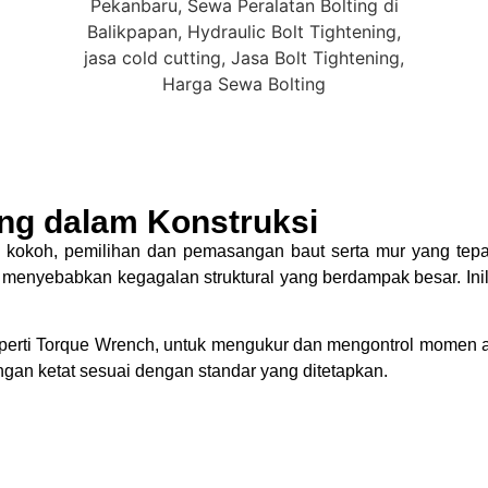
ning dalam Konstruksi
ng kokoh, pemilihan dan pemasangan baut serta mur yang tepa
menyebabkan kegagalan struktural yang berdampak besar. Inil
perti Torque Wrench, untuk mengukur dan mengontrol momen ata
gan ketat sesuai dengan standar yang ditetapkan.