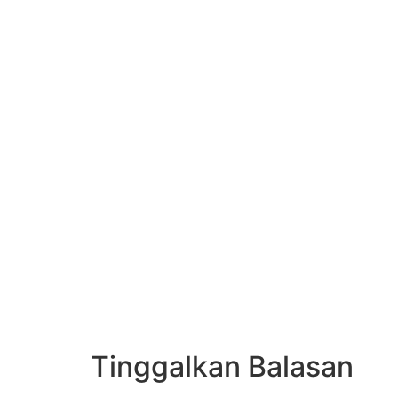
Prosedur Keselamatan Hydrotestin
Selengkapnya
Penyebab Utama Flange Leakage 
Selengkapnya
Cara Menghitung Torsi Baut Flange
Selengkapnya
Tinggalkan Balasan