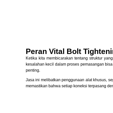
Peran Vital Bolt Tighte
Ketika kita membicarakan tentang struktur ya
kesalahan kecil dalam proses pemasangan bisa 
penting.
Jasa ini melibatkan penggunaan alat khusus, se
memastikan bahwa setiap koneksi terpasang den