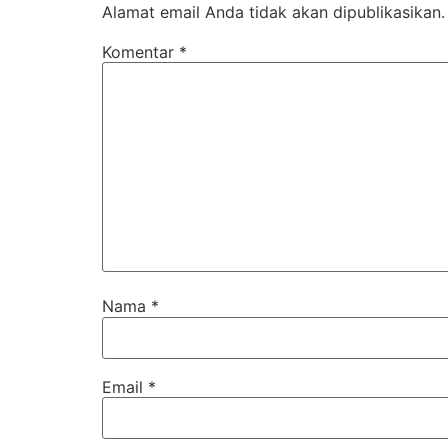
Alamat email Anda tidak akan dipublikasikan.
Komentar
*
Nama
*
Email
*