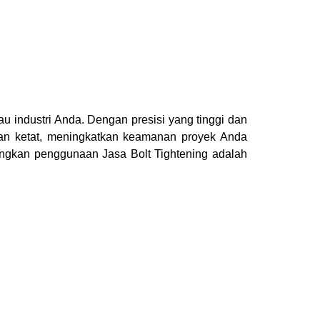
u industri Anda. Dengan presisi yang tinggi dan
ngan ketat, meningkatkan keamanan proyek Anda
angkan penggunaan Jasa Bolt Tightening adalah